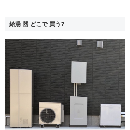
給湯 器 どこで 買う?