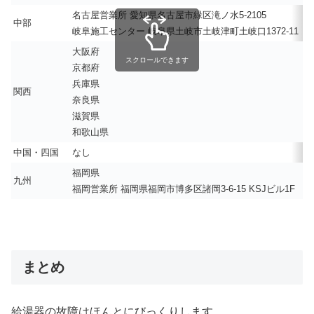
名古屋営業所 愛知県名古屋市緑区滝ノ水5-2105
中部
岐阜施工センター 岐阜県土岐市土岐津町土岐口1372-11
大阪府
スクロールできます
京都府
兵庫県
関西
奈良県
滋賀県
和歌山県
中国・四国
なし
福岡県
九州
福岡営業所 福岡県福岡市博多区諸岡3-6-15 KSJビル1F
まとめ
給湯器の故障はほんとにびっくりします。