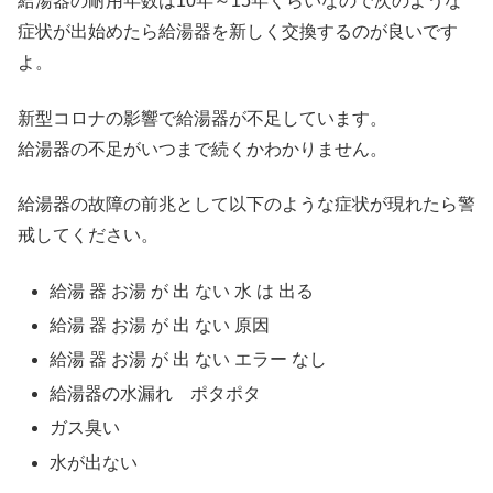
給湯器の耐用年数は10年～15年くらいなので次のような
症状が出始めたら給湯器を新しく交換するのが良いです
よ。
新型コロナの影響で給湯器が不足しています。
給湯器の不足がいつまで続くかわかりません。
給湯器の故障の前兆として以下のような症状が現れたら警
戒してください。
給湯 器 お湯 が 出 ない 水 は 出る
給湯 器 お湯 が 出 ない 原因
給湯 器 お湯 が 出 ない エラー なし
給湯器の水漏れ ポタポタ
ガス臭い
水が出ない