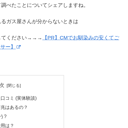
て調べたことについてシェアしますね。
れるガス屋さんが分からないときは
してください→→→
【PR】CMでお馴染みの安くてご
イサー】
次
口コミ (実体験談)
前兆はあるの？
う?
費用は？