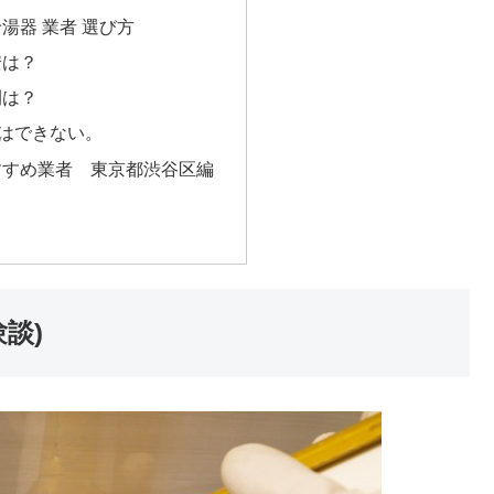
湯器 業者 選び方
安は？
間は？
Yはできない。
すすめ業者 東京都渋谷区編
談)