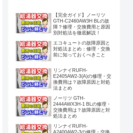
水漏れ】
【完全ガイド】ノーリツ
GTH-C2460AW3H BLの故
障？修理・交換費用と原因
別対処法を徹底解説！
エコキュートの故障原因と
対処法まとめ：修理・交換
前に知っておくべきこと
リンナイRUFH-
E2405AW2-3(A)の修理・交
換費用は？故障原因と対処
法まとめ
ノーリツ GTH-
2444AWX3H-1 BLの修理・
交換費用は？故障原因と対
処法まとめ
リンナイRUFH-
A2400AW2-3の修理・交換