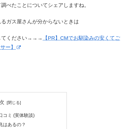
て調べたことについてシェアしますね。
れるガス屋さんが分からないときは
してください→→→
【PR】CMでお馴染みの安くてご
イサー】
次
コミ (実体験談)
兆はあるの？