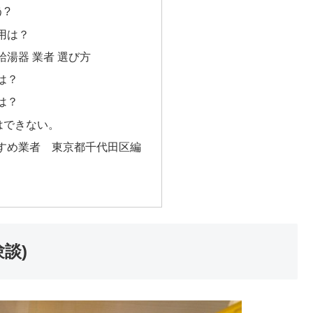
う?
用は？
湯器 業者 選び方
は？
は？
はできない。
すめ業者 東京都千代田区編
談)