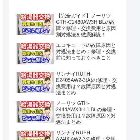
水漏れ】
【完全ガイド】ノーリツ
GTH-C2460AW3H BLの故
障？修理・交換費用と原因
別対処法を徹底解説！
エコキュートの故障原因と
対処法まとめ：修理・交換
前に知っておくべきこと
リンナイRUFH-
E2405AW2-3(A)の修理・交
換費用は？故障原因と対処
法まとめ
ノーリツ GTH-
2444AWX3H-1 BLの修理・
交換費用は？故障原因と対
処法まとめ
リンナイRUFH-
A2400AW2-3の修理・交換