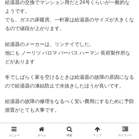
給湯器の交換でマンション用だと24号くらいが一般的な
ようです。
でも、ガスの床暖房、一軒家は給湯器のサイズが大きくな
るので値段が上がります。
給湯器のメーカーは、リンナイでした。
他にも ノーリツ パロマ パーパス ハーマン 長府製作所な
どがあります
冬でしばらく家を空けるときは給湯器の故障の原因になる
ので給湯器の凍結防止で水抜きしたほうが良いです。
給湯器の故障の修理をなるべく安い費用にするために予防
措置がとても大事です。
少し時間的に余裕があるなら給湯器交換でホームセンター
で下調べするのもおすすめです。
メニュー
ホーム
検索
トップ
サイドバー