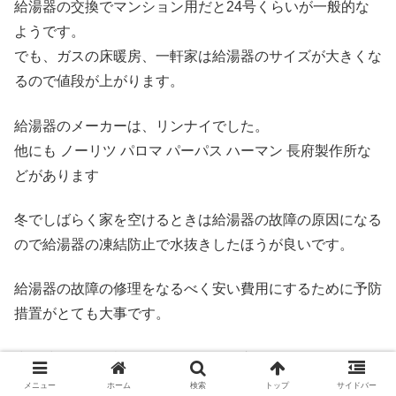
給湯器の交換でマンション用だと24号くらいが一般的な
ようです。
でも、ガスの床暖房、一軒家は給湯器のサイズが大きくな
るので値段が上がります。
給湯器のメーカーは、リンナイでした。
他にも ノーリツ パロマ パーパス ハーマン 長府製作所な
どがあります
冬でしばらく家を空けるときは給湯器の故障の原因になる
ので給湯器の凍結防止で水抜きしたほうが良いです。
給湯器の故障の修理をなるべく安い費用にするために予防
措置がとても大事です。
少し時間的に余裕があるなら給湯器交換でホームセンター
で下調べするのもおすすめです。
メニュー
ホーム
検索
トップ
サイドバー