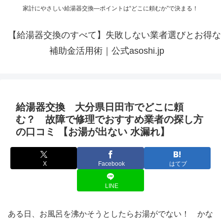
家計にやさしい給湯器交換—ポイントは“どこに頼むか”で決まる！
【給湯器交換のすべて】失敗しない業者選びとお得な
補助金活用術｜公式asoshi.jp
給湯器交換 大分県日田市でどこに頼
む？ 故障で修理でおすすめ業者の探し方
の口コミ 【お湯が出ない 水漏れ】
X
Facebook
はてブ
LINE
ある日、お風呂を沸かそうとしたらお湯がでない！ かな