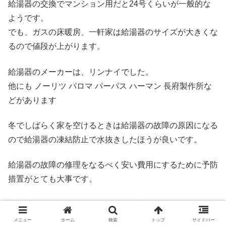
給湯器の交換でマンション用だと24号くらいが一般的な
ようです。
でも、ガスの床暖房、一軒家は給湯器のサイズが大きくな
るので値段が上がります。
給湯器のメーカーは、リンナイでした。
他にも ノーリツ パロマ パーパス ハーマン 長府製作所な
どがあります
冬でしばらく家を空けるときは給湯器の故障の原因になる
ので給湯器の凍結防止で水抜きしたほうが良いです。
給湯器の故障の修理をなるべく安い費用にするために予防
措置がとても大事です。
少し時間的に余裕があるなら給湯器交換でホームセンター
で下調べするのもおすすめです。
メニュー
ホーム
検索
トップ
サイドバー