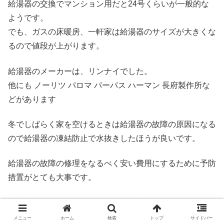
給湯器の交換でマンション用だと24号くらいが一般的な
ようです。
でも、ガスの床暖房、一軒家は給湯器のサイズが大きくな
るので値段が上がります。
給湯器のメーカーは、リンナイでした。
他にも ノーリツ パロマ パーパス ハーマン 長府製作所な
どがあります
冬でしばらく家を空けるときは給湯器の故障の原因になる
ので給湯器の凍結防止で水抜きしたほうが良いです。
給湯器の故障の修理をなるべく安い費用にするために予防
措置がとても大事です。
少し時間的に余裕があるなら給湯器交換でホームセンター
で下調べするのもおすすめです。
メニュー
ホーム
検索
トップ
サイドバー