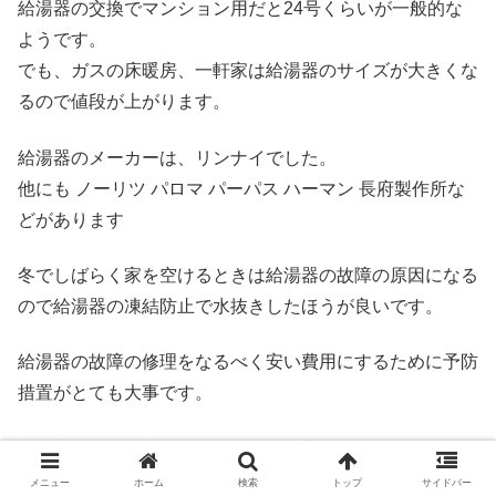
給湯器の交換でマンション用だと24号くらいが一般的な
ようです。
でも、ガスの床暖房、一軒家は給湯器のサイズが大きくな
るので値段が上がります。
給湯器のメーカーは、リンナイでした。
他にも ノーリツ パロマ パーパス ハーマン 長府製作所な
どがあります
冬でしばらく家を空けるときは給湯器の故障の原因になる
ので給湯器の凍結防止で水抜きしたほうが良いです。
給湯器の故障の修理をなるべく安い費用にするために予防
措置がとても大事です。
少し時間的に余裕があるなら給湯器交換でホームセンター
で下調べするのもおすすめです。
メニュー
ホーム
検索
トップ
サイドバー