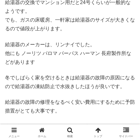
給湯器の交換でマンション用だと24号くらいが一般的な
ようです。
でも、ガスの床暖房、一軒家は給湯器のサイズが大きくな
るので値段が上がります。
給湯器のメーカーは、リンナイでした。
他にも ノーリツ パロマ パーパス ハーマン 長府製作所な
どがあります
冬でしばらく家を空けるときは給湯器の故障の原因になる
ので給湯器の凍結防止で水抜きしたほうが良いです。
給湯器の故障の修理をなるべく安い費用にするために予防
措置がとても大事です。
少し時間的に余裕があるなら給湯器交換でホームセンター
で下調べするのもおすすめです。
メニュー
ホーム
検索
トップ
サイドバー