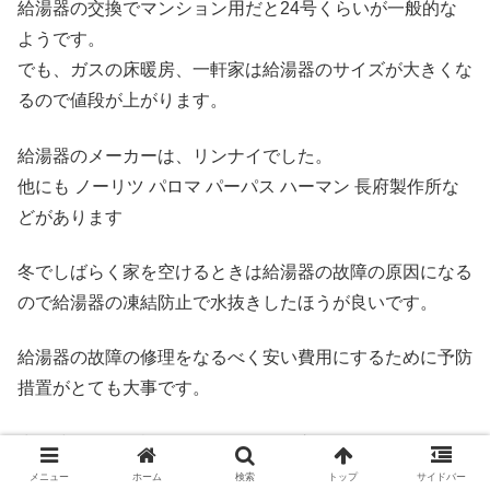
給湯器の交換でマンション用だと24号くらいが一般的な
ようです。
でも、ガスの床暖房、一軒家は給湯器のサイズが大きくな
るので値段が上がります。
給湯器のメーカーは、リンナイでした。
他にも ノーリツ パロマ パーパス ハーマン 長府製作所な
どがあります
冬でしばらく家を空けるときは給湯器の故障の原因になる
ので給湯器の凍結防止で水抜きしたほうが良いです。
給湯器の故障の修理をなるべく安い費用にするために予防
措置がとても大事です。
少し時間的に余裕があるなら給湯器交換でホームセンター
で下調べするのもおすすめです。
メニュー
ホーム
検索
トップ
サイドバー