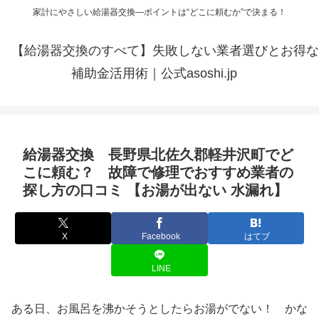
家計にやさしい給湯器交換—ポイントは“どこに頼むか”で決まる！
【給湯器交換のすべて】失敗しない業者選びとお得な
補助金活用術｜公式asoshi.jp
給湯器交換 長野県北佐久郡軽井沢町でど
こに頼む？ 故障で修理でおすすめ業者の
探し方の口コミ 【お湯が出ない 水漏れ】
X
Facebook
はてブ
LINE
ある日、お風呂を沸かそうとしたらお湯がでない！ かな