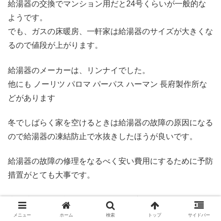
給湯器の交換でマンション用だと24号くらいが一般的な
ようです。
でも、ガスの床暖房、一軒家は給湯器のサイズが大きくな
るので値段が上がります。
給湯器のメーカーは、リンナイでした。
他にも ノーリツ パロマ パーパス ハーマン 長府製作所な
どがあります
冬でしばらく家を空けるときは給湯器の故障の原因になる
ので給湯器の凍結防止で水抜きしたほうが良いです。
給湯器の故障の修理をなるべく安い費用にするために予防
措置がとても大事です。
少し時間的に余裕があるなら給湯器交換でホームセンター
で下調べするのもおすすめです。
メニュー
ホーム
検索
トップ
サイドバー