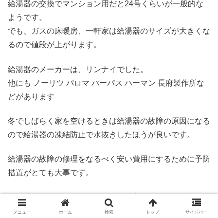
給湯器の交換でマンション用だと24号くらいが一般的な
ようです。
でも、ガスの床暖房、一軒家は給湯器のサイズが大きくな
るので値段が上がります。
給湯器のメーカーは、リンナイでした。
他にも ノーリツ パロマ パーパス ハーマン 長府製作所な
どがあります
冬でしばらく家を空けるときは給湯器の故障の原因になる
ので給湯器の凍結防止で水抜きしたほうが良いです。
給湯器の故障の修理をなるべく安い費用にするために予防
措置がとても大事です。
少し時間的に余裕があるなら給湯器交換でホームセンター
で下調べするのもおすすめです。
メニュー
ホーム
検索
トップ
サイドバー