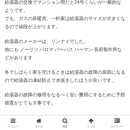
給湯器の交換でマンション用だと24号くらいが一般的な
ようです。
でも、ガスの床暖房、一軒家は給湯器のサイズが大きくな
るので値段が上がります。
給湯器のメーカーは、リンナイでした。
他にも ノーリツ パロマ パーパス ハーマン 長府製作所な
どがあります
冬でしばらく家を空けるときは給湯器の故障の原因になる
ので給湯器の凍結防止で水抜きしたほうが良いです。
給湯器の故障の修理をなるべく安い費用にするために予防
措置がとても大事です。
少し時間的に余裕があるなら給湯器交換でホームセンター
で下調べするのもおすすめです。
メニュー
ホーム
検索
トップ
サイドバー