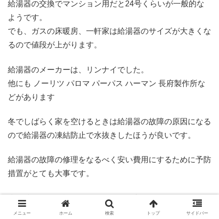
給湯器の交換でマンション用だと24号くらいが一般的な
ようです。
でも、ガスの床暖房、一軒家は給湯器のサイズが大きくな
るので値段が上がります。
給湯器のメーカーは、リンナイでした。
他にも ノーリツ パロマ パーパス ハーマン 長府製作所な
どがあります
冬でしばらく家を空けるときは給湯器の故障の原因になる
ので給湯器の凍結防止で水抜きしたほうが良いです。
給湯器の故障の修理をなるべく安い費用にするために予防
措置がとても大事です。
少し時間的に余裕があるなら給湯器交換でホームセンター
で下調べするのもおすすめです。
メニュー
ホーム
検索
トップ
サイドバー