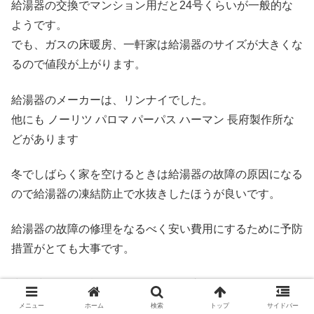
給湯器の交換でマンション用だと24号くらいが一般的な
ようです。
でも、ガスの床暖房、一軒家は給湯器のサイズが大きくな
るので値段が上がります。
給湯器のメーカーは、リンナイでした。
他にも ノーリツ パロマ パーパス ハーマン 長府製作所な
どがあります
冬でしばらく家を空けるときは給湯器の故障の原因になる
ので給湯器の凍結防止で水抜きしたほうが良いです。
給湯器の故障の修理をなるべく安い費用にするために予防
措置がとても大事です。
少し時間的に余裕があるなら給湯器交換でホームセンター
で下調べするのもおすすめです。
メニュー
ホーム
検索
トップ
サイドバー