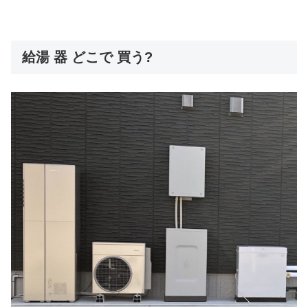
給湯 器 どこで 買う?