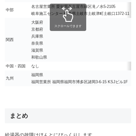
名古屋営業所 愛知県名古屋市緑区滝ノ水5-2105
中部
岐阜施工センター 岐阜県土岐市土岐津町土岐口1372-11
大阪府
スクロールできます
京都府
兵庫県
関西
奈良県
滋賀県
和歌山県
中国・四国
なし
福岡県
九州
福岡営業所 福岡県福岡市博多区諸岡3-6-15 KSJビル1F
まとめ
給湯器の故障はほんとにびっくりします。