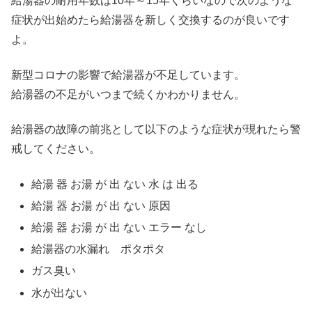
給湯器の耐用年数は10年～15年くらいなので次のような
症状が出始めたら給湯器を新しく交換するのが良いです
よ。
新型コロナの影響で給湯器が不足しています。
給湯器の不足がいつまで続くかわかりません。
給湯器の故障の前兆として以下のような症状が現れたら警
戒してください。
給湯 器 お湯 が 出 ない 水 は 出る
給湯 器 お湯 が 出 ない 原因
給湯 器 お湯 が 出 ない エラー なし
給湯器の水漏れ ポタポタ
ガス臭い
水が出ない