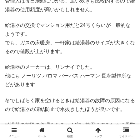
管理人は毎日湯船につかる、追い炊きも比較的するので給
湯器の使用頻度が高いかもしれません。
給湯器の交換でマンション用だと24号くらいが一般的な
ようです。
でも、ガスの床暖房、一軒家は給湯器のサイズが大きくな
るので値段が上がります。
給湯器のメーカーは、リンナイでした。
他にも ノーリツ パロマ パーパス ハーマン 長府製作所な
どがあります
冬でしばらく家を空けるときは給湯器の故障の原因になる
ので給湯器の凍結防止で水抜きしたほうが良いです。
給湯器の故障の修理をなるべく安い費用にするために予防
措置がとても大事です。
メニュー
ホーム
検索
トップ
サイドバー