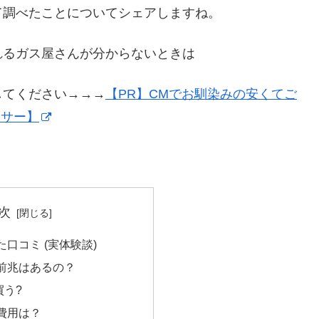
て調べたことについてシェアしますね。
れるガス屋さんが分からないときは
してください→→→
【PR】CMでお馴染みの安くてご
イサー】
次
口コミ (実体験談)
前兆はあるの？
買う?
費用は？