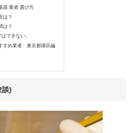
器 業者 選び方
安は？
間は？
Yはできない。
すすめ業者 東京都港区編
談)