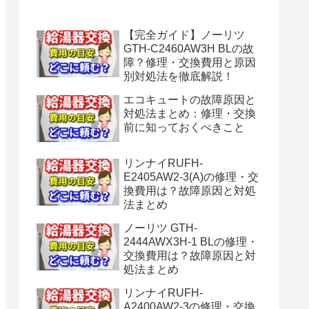
水漏れ】
【完全ガイド】ノーリツ
GTH-C2460AW3H BLの故
障？修理・交換費用と原因
別対処法を徹底解説！
エコキュートの故障原因と
対処法まとめ：修理・交換
前に知っておくべきこと
リンナイRUFH-
E2405AW2-3(A)の修理・交
換費用は？故障原因と対処
法まとめ
ノーリツ GTH-
2444AWX3H-1 BLの修理・
交換費用は？故障原因と対
処法まとめ
リンナイRUFH-
A2400AW2-3の修理・交換