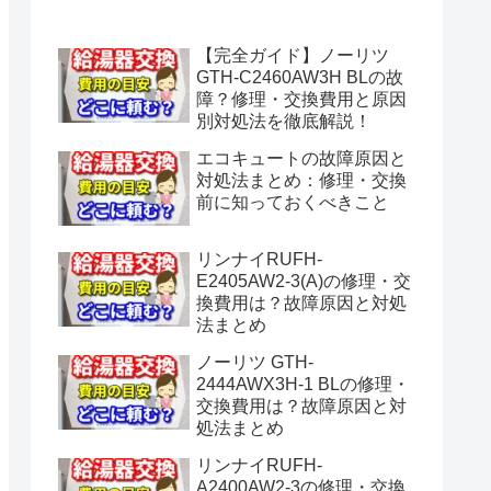
水漏れ】
【完全ガイド】ノーリツ
GTH-C2460AW3H BLの故
障？修理・交換費用と原因
別対処法を徹底解説！
エコキュートの故障原因と
対処法まとめ：修理・交換
前に知っておくべきこと
リンナイRUFH-
E2405AW2-3(A)の修理・交
換費用は？故障原因と対処
法まとめ
ノーリツ GTH-
2444AWX3H-1 BLの修理・
交換費用は？故障原因と対
処法まとめ
リンナイRUFH-
A2400AW2-3の修理・交換