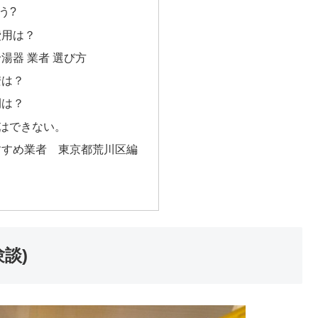
う?
費用は？
湯器 業者 選び方
安は？
間は？
Yはできない。
すすめ業者 東京都荒川区編
談)