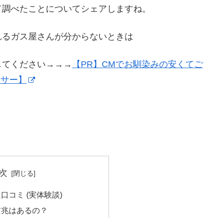
て調べたことについてシェアしますね。
れるガス屋さんが分からないときは
してください→→→
【PR】CMでお馴染みの安くてご
イサー】
次
口コミ (実体験談)
前兆はあるの？