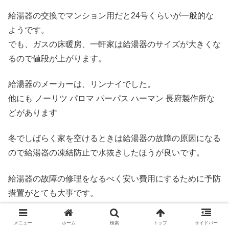
給湯器の交換でマンション用だと24号くらいが一般的な
ようです。
でも、ガスの床暖房、一軒家は給湯器のサイズが大きくな
るので値段が上がります。
給湯器のメーカーは、リンナイでした。
他にも ノーリツ パロマ パーパス ハーマン 長府製作所な
どがあります
冬でしばらく家を空けるときは給湯器の故障の原因になる
ので給湯器の凍結防止で水抜きしたほうが良いです。
給湯器の故障の修理をなるべく安い費用にするために予防
措置がとても大事です。
少し時間的に余裕があるなら給湯器交換でホームセンター
メニュー
ホーム
検索
トップ
サイドバー