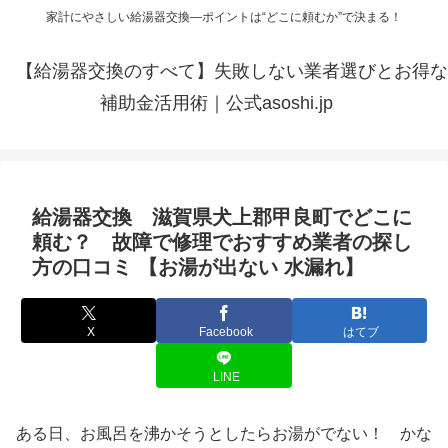
家計にやさしい給湯器交換—ポイントは“どこに頼むか”で決まる！
【給湯器交換のすべて】失敗しない業者選びとお得な
補助金活用術｜公式asoshi.jp
給湯器交換 滋賀県犬上郡甲良町でどこに
頼む？ 故障で修理でおすすめ業者の探し
方の口コミ 【お湯が出ない 水漏れ】
X
Facebook
はてブ
LINE
ある日、お風呂を沸かそうとしたらお湯がでない！ かな