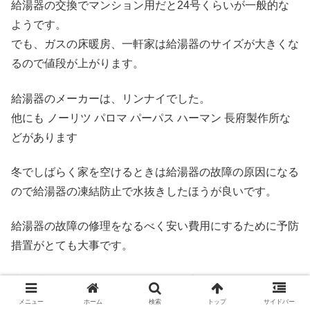
給湯器の交換でマンション用だと24号くらいが一般的な
ようです。
でも、ガスの床暖房、一軒家は給湯器のサイズが大きくな
るので値段が上がります。
給湯器のメーカーは、リンナイでした。
他にも ノーリツ パロマ パーパス ハーマン 長府製作所な
どがあります
冬でしばらく家を空けるときは給湯器の故障の原因になる
ので給湯器の凍結防止で水抜きしたほうが良いです。
給湯器の故障の修理をなるべく安い費用にするために予防
措置がとても大事です。
少し時間的に余裕があるなら給湯器交換でホームセンター
で下調べするのもおすすめです。
メニュー
ホーム
検索
トップ
サイドバー