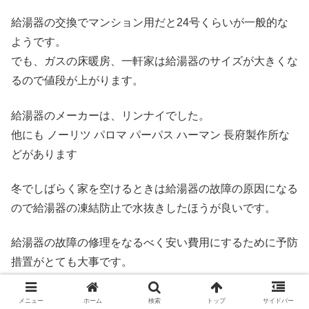
給湯器の交換でマンション用だと24号くらいが一般的な
ようです。
でも、ガスの床暖房、一軒家は給湯器のサイズが大きくな
るので値段が上がります。
給湯器のメーカーは、リンナイでした。
他にも ノーリツ パロマ パーパス ハーマン 長府製作所な
どがあります
冬でしばらく家を空けるときは給湯器の故障の原因になる
ので給湯器の凍結防止で水抜きしたほうが良いです。
給湯器の故障の修理をなるべく安い費用にするために予防
措置がとても大事です。
少し時間的に余裕があるなら給湯器交換でホームセンター
メニュー
ホーム
検索
トップ
サイドバー