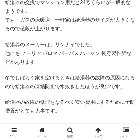
給湯器の交換でマンション用だと24号くらいが一般的な
ようです。
でも、ガスの床暖房、一軒家は給湯器のサイズが大きくな
るので値段が上がります。
給湯器のメーカーは、リンナイでした。
他にも ノーリツ パロマ パーパス ハーマン 長府製作所な
どがあります
冬でしばらく家を空けるときは給湯器の故障の原因になる
ので給湯器の凍結防止で水抜きしたほうが良いです。
給湯器の故障の修理をなるべく安い費用にするために予防
措置がとても大事です。
少し時間的に余裕があるなら給湯器交換でホームセンター
で下調べするのもおすすめです。
メニュー
ホーム
検索
トップ
サイドバー