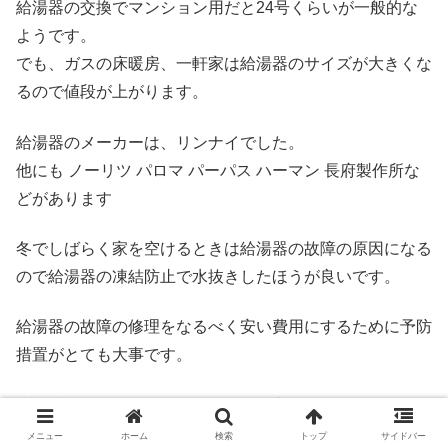
給湯器の交換でマンション用だと24号くらいが一般的な
ようです。
でも、ガスの床暖房、一軒家は給湯器のサイズが大きくな
るので値段が上がります。
給湯器のメーカーは、リンナイでした。
他にも ノーリツ パロマ パーパス ハーマン 長府製作所な
どがあります
冬でしばらく家を空けるときは給湯器の故障の原因になる
ので給湯器の凍結防止で水抜きしたほうが良いです。
給湯器の故障の修理をなるべく安い費用にするために予防
措置がとても大事です。
少し時間的に余裕があるなら給湯器交換でホームセンター
で下調べするのもおすすめです。
メニュー
ホーム
検索
トップ
サイドバー