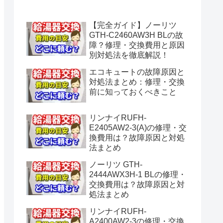
水漏れ】
【完全ガイド】ノーリツ
GTH-C2460AW3H BLの故
障？修理・交換費用と原因
別対処法を徹底解説！
エコキュートの故障原因と
対処法まとめ：修理・交換
前に知っておくべきこと
リンナイRUFH-
E2405AW2-3(A)の修理・交
換費用は？故障原因と対処
法まとめ
ノーリツ GTH-
2444AWX3H-1 BLの修理・
交換費用は？故障原因と対
処法まとめ
リンナイRUFH-
A2400AW2-3の修理・交換