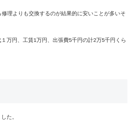
ら修理よりも交換するのが結果的に安いことが多いそ
１万円、工賃1万円、出張費5千円の計2万5千円くら
ました。