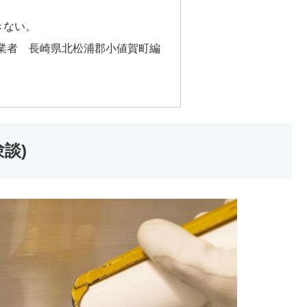
きない。
業者 長崎県北松浦郡小値賀町編
談)