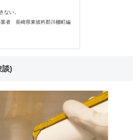
？
できない。
め業者 長崎県東彼杵郡川棚町編
談)