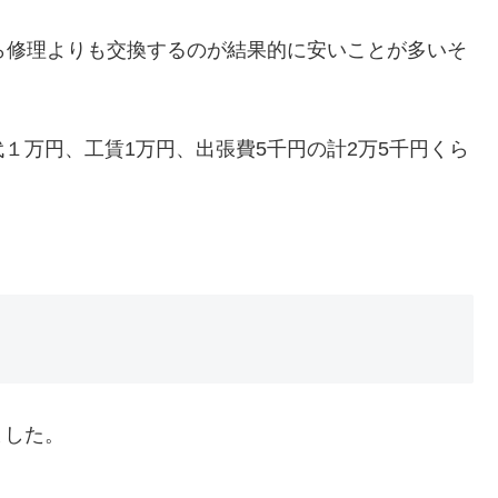
ら修理よりも交換するのが結果的に安いことが多いそ
１万円、工賃1万円、出張費5千円の計2万5千円くら
ました。