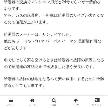
給湯器の交換でマンション用だと24号くらいが一般的な
ようです。
でも、ガスの床暖房、一軒家は給湯器のサイズが大きくな
るので値段が上がります。
給湯器のメーカーは、リンナイでした。
他にも ノーリツ パロマ パーパス ハーマン 長府製作所な
どがあります
冬でしばらく家を空けるときは給湯器の故障の原因になる
ので給湯器の凍結防止で水抜きしたほうが良いです。
給湯器の故障の修理をなるべく安い費用にするために予防
措置がとても大事です。
少し時間的に余裕があるなら給湯器交換でホームセンター
で下調べするのもおすすめです。
メニュー
ホーム
検索
トップ
サイドバー