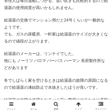
管理人は毎日湯船につかる、追い炊きも比較的するので給
湯器の使用頻度が高いかもしれません。
給湯器の交換でマンション用だと24号くらいが一般的な
ようです。
でも、ガスの床暖房、一軒家は給湯器のサイズが大きくな
るので値段が上がります。
給湯器のメーカーは、リンナイでした。
他にも ノーリツ パロマ パーパス ハーマン 長府製作所な
どがあります
冬でしばらく家を空けるときは給湯器の故障の原因になる
ので給湯器の凍結防止で水抜きしたほうが良いです。
給湯器の故障の修理をなるべく安い費用にするために予防
措置がとても大事です。
メニュー
ホーム
検索
トップ
サイドバー