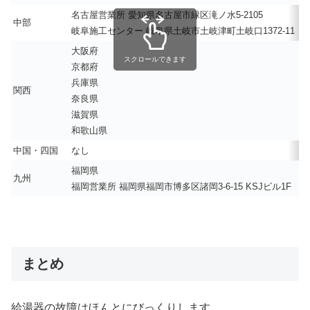
名古屋営業所 愛知県名古屋市緑区滝ノ水5-2105
中部
岐阜施工センター 岐阜県土岐市土岐津町土岐口1372-11
大阪府
スクロールできます
京都府
兵庫県
関西
奈良県
滋賀県
和歌山県
中国・四国
なし
福岡県
九州
福岡営業所 福岡県福岡市博多区諸岡3-6-15 KSJビル1F
まとめ
給湯器の故障はほんとにびっくりします。