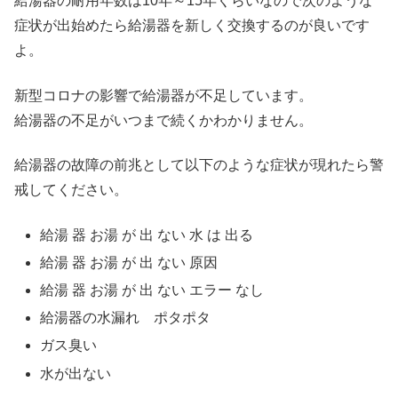
給湯器の耐用年数は10年～15年くらいなので次のような
症状が出始めたら給湯器を新しく交換するのが良いです
よ。
新型コロナの影響で給湯器が不足しています。
給湯器の不足がいつまで続くかわかりません。
給湯器の故障の前兆として以下のような症状が現れたら警
戒してください。
給湯 器 お湯 が 出 ない 水 は 出る
給湯 器 お湯 が 出 ない 原因
給湯 器 お湯 が 出 ない エラー なし
給湯器の水漏れ ポタポタ
ガス臭い
水が出ない