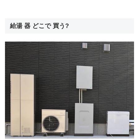
給湯 器 どこで 買う?