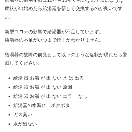
給湯器の耐用年数は10年～15年くらいなので次のような
症状が出始めたら給湯器を新しく交換するのが良いです
よ。
新型コロナの影響で給湯器が不足しています。
給湯器の不足がいつまで続くかわかりません。
給湯器の故障の前兆として以下のような症状が現れたら警
戒してください。
給湯 器 お湯 が 出 ない 水 は 出る
給湯 器 お湯 が 出 ない 原因
給湯 器 お湯 が 出 ない エラー なし
給湯器の水漏れ ポタポタ
ガス臭い
水が出ない