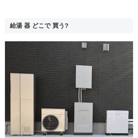
給湯 器 どこで 買う?