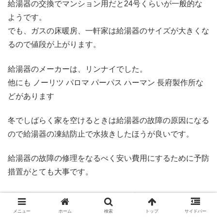
給湯器の交換でマンション用だと24号くらいが一般的な
ようです。
でも、ガスの床暖房、一軒家は給湯器のサイズが大きくな
るので値段が上がります。
給湯器のメーカーは、リンナイでした。
他にも ノーリツ パロマ パーパス ハーマン 長府製作所な
どがあります
冬でしばらく家を空けるときは給湯器の故障の原因になる
ので給湯器の凍結防止で水抜きしたほうが良いです。
給湯器の故障の修理をなるべく安い費用にするために予防
措置がとても大事です。
少し時間的に余裕があるなら給湯器交換でホームセンター
で下調べするのもおすすめです。
メニュー
ホーム
検索
トップ
サイドバー