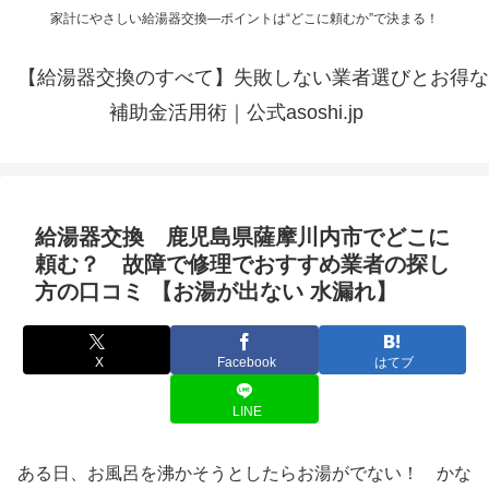
家計にやさしい給湯器交換—ポイントは“どこに頼むか”で決まる！
【給湯器交換のすべて】失敗しない業者選びとお得な
補助金活用術｜公式asoshi.jp
給湯器交換 鹿児島県薩摩川内市でどこに
頼む？ 故障で修理でおすすめ業者の探し
方の口コミ 【お湯が出ない 水漏れ】
X
Facebook
はてブ
LINE
ある日、お風呂を沸かそうとしたらお湯がでない！ かな