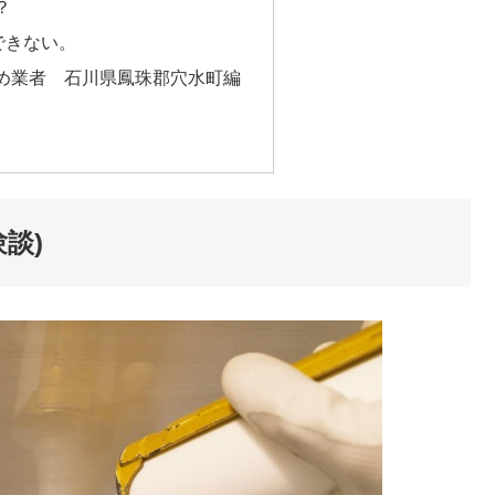
？
できない。
め業者 石川県鳳珠郡穴水町編
談)