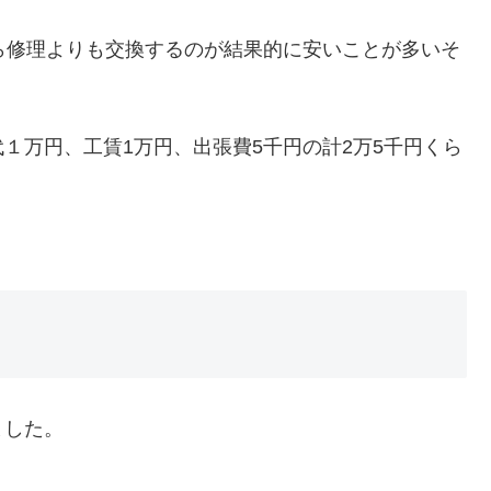
ら修理よりも交換するのが結果的に安いことが多いそ
１万円、工賃1万円、出張費5千円の計2万5千円くら
ました。