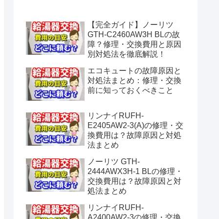
水漏れ】
【完全ガイド】ノーリツ
GTH-C2460AW3H BLの故
障？修理・交換費用と原因
別対処法を徹底解説！
エコキュートの故障原因と
対処法まとめ：修理・交換
前に知っておくべきこと
リンナイRUFH-
E2405AW2-3(A)の修理・交
換費用は？故障原因と対処
法まとめ
ノーリツ GTH-
2444AWX3H-1 BLの修理・
交換費用は？故障原因と対
処法まとめ
リンナイRUFH-
A2400AW2-3の修理・交換