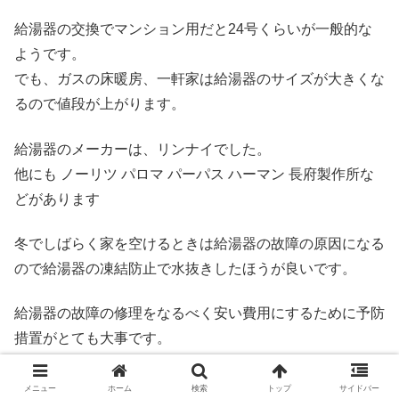
給湯器の交換でマンション用だと24号くらいが一般的な
ようです。
でも、ガスの床暖房、一軒家は給湯器のサイズが大きくな
るので値段が上がります。
給湯器のメーカーは、リンナイでした。
他にも ノーリツ パロマ パーパス ハーマン 長府製作所な
どがあります
冬でしばらく家を空けるときは給湯器の故障の原因になる
ので給湯器の凍結防止で水抜きしたほうが良いです。
給湯器の故障の修理をなるべく安い費用にするために予防
措置がとても大事です。
少し時間的に余裕があるなら給湯器交換でホームセンター
メニュー
ホーム
検索
トップ
サイドバー