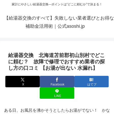
家計にやさしい給湯器交換—ポイントは“どこに頼むか”で決まる！
【給湯器交換のすべて】失敗しない業者選びとお得な
補助金活用術｜公式asoshi.jp
給湯器交換 北海道苫前郡初山別村でどこ
に頼む？ 故障で修理でおすすめ業者の探
し方の口コミ 【お湯が出ない 水漏れ】
X
Facebook
はてブ
LINE
ある日、お風呂を沸かそうとしたらお湯がでない！ かな