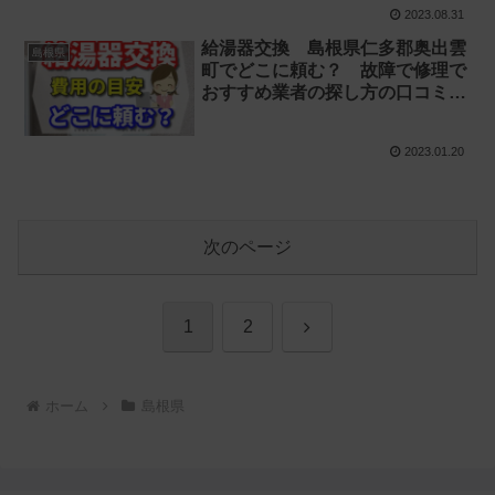
2023.08.31
給湯器交換 島根県仁多郡奥出雲
島根県
町でどこに頼む？ 故障で修理で
おすすめ業者の探し方の口コミ
【お湯が出ない 水漏れ】
2023.01.20
次のページ
次
1
2
へ
ホーム
島根県