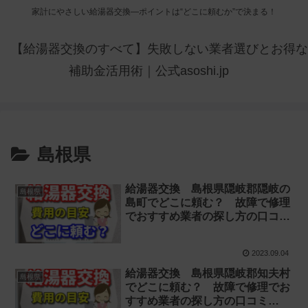
家計にやさしい給湯器交換—ポイントは“どこに頼むか”で決まる！
【給湯器交換のすべて】失敗しない業者選びとお得な
補助金活用術｜公式asoshi.jp
島根県
給湯器交換 島根県隠岐郡隠岐の
島根県
島町でどこに頼む？ 故障で修理
でおすすめ業者の探し方の口コミ
【お湯が出ない 水漏れ】
2023.09.04
給湯器交換 島根県隠岐郡知夫村
島根県
でどこに頼む？ 故障で修理でお
すすめ業者の探し方の口コミ