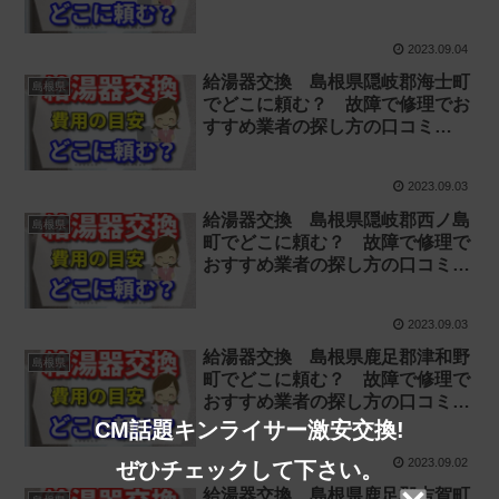
【お湯が出ない 水漏れ】
2023.09.04
給湯器交換 島根県隠岐郡海士町
島根県
でどこに頼む？ 故障で修理でお
すすめ業者の探し方の口コミ
【お湯が出ない 水漏れ】
2023.09.03
給湯器交換 島根県隠岐郡西ノ島
島根県
町でどこに頼む？ 故障で修理で
おすすめ業者の探し方の口コミ
【お湯が出ない 水漏れ】
2023.09.03
給湯器交換 島根県鹿足郡津和野
島根県
町でどこに頼む？ 故障で修理で
おすすめ業者の探し方の口コミ
【お湯が出ない 水漏れ】
CM話題キンライサー激安交換!
2023.09.02
ぜひチェックして下さい。
給湯器交換 島根県鹿足郡吉賀町