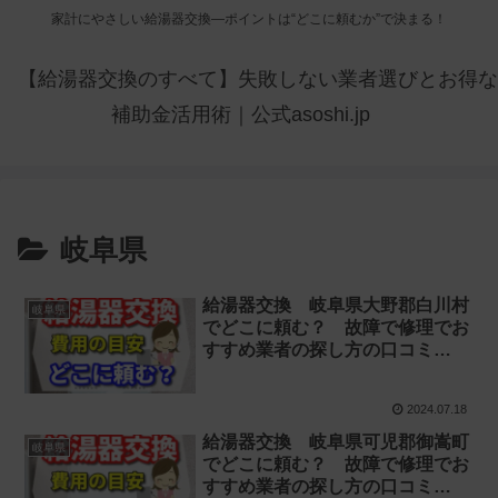
家計にやさしい給湯器交換—ポイントは“どこに頼むか”で決まる！
【給湯器交換のすべて】失敗しない業者選びとお得な
補助金活用術｜公式asoshi.jp
岐阜県
給湯器交換 岐阜県大野郡白川村
岐阜県
でどこに頼む？ 故障で修理でお
すすめ業者の探し方の口コミ
【お湯が出ない 水漏れ】
2024.07.18
給湯器交換 岐阜県可児郡御嵩町
岐阜県
でどこに頼む？ 故障で修理でお
すすめ業者の探し方の口コミ