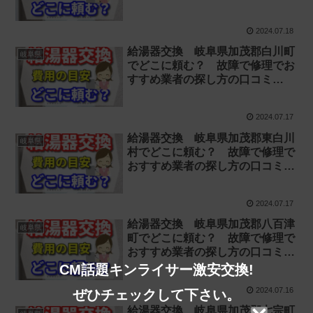
【お湯が出ない 水漏れ】
2024.07.18
給湯器交換 岐阜県加茂郡白川町
岐阜県
でどこに頼む？ 故障で修理でお
すすめ業者の探し方の口コミ
【お湯が出ない 水漏れ】
2024.07.17
給湯器交換 岐阜県加茂郡東白川
岐阜県
村でどこに頼む？ 故障で修理で
おすすめ業者の探し方の口コミ
【お湯が出ない 水漏れ】
2024.07.17
給湯器交換 岐阜県加茂郡八百津
岐阜県
町でどこに頼む？ 故障で修理で
おすすめ業者の探し方の口コミ
【お湯が出ない 水漏れ】
CM話題キンライサー激安交換!
2024.07.16
ぜひチェックして下さい。
給湯器交換 岐阜県加茂郡七宗町