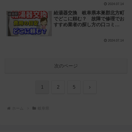
2024.07.14
給湯器交換 岐阜県本巣郡北方町
岐阜県
でどこに頼む？ 故障で修理でお
すすめ業者の探し方の口コミ
【お湯が出ない 水漏れ】
2024.07.14
次のページ
次
1
2
5
へ
ホーム
岐阜県