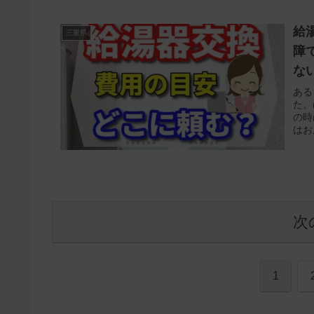
給
三重県
障
な
ある
た。
の時
はお
次
1