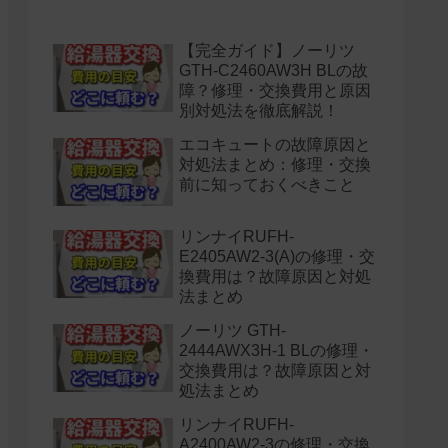
水漏れ】
【完全ガイド】ノーリツ
GTH-C2460AW3H BLの故
障？修理・交換費用と原因
別対処法を徹底解説！
エコキュートの故障原因と
対処法まとめ：修理・交換
前に知っておくべきこと
リンナイRUFH-
E2405AW2-3(A)の修理・交
換費用は？故障原因と対処
法まとめ
ノーリツ GTH-
2444AWX3H-1 BLの修理・
交換費用は？故障原因と対
処法まとめ
リンナイRUFH-
A2400AW2-3の修理・交換