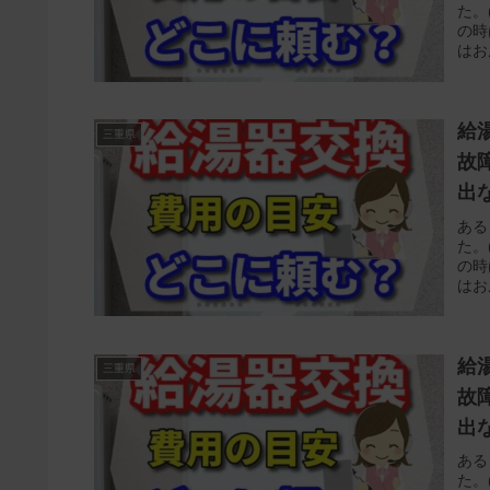
た。
の時
はお
給
三重県
故
出
ある
た。
の時
はお
給
三重県
故
出
ある
た。