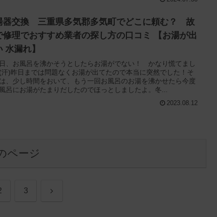
湯器交換 三重県多気郡多気町でどこに頼む？ 故
で修理でおすすめ業者の探し方の口コミ 【お湯が出
い 水漏れ】
日、お風呂を沸かそうとしたらお湯がでない！ かなり慌てまし
(汗)昨日までは問題なくお湯が出てたので本当に突然でした！そ
は、少し時間をおいて、もう一回お風呂のお湯を沸かせたら今度
風呂にお湯がたまりだしたのでほっとしましたよ。冬...
2023.08.12
のページ
次
2
3
へ