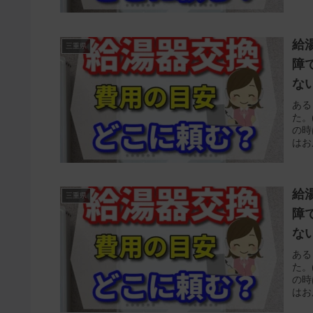
給
三重県
障
な
ある
た。
の時
はお
給
三重県
障
な
ある
た。
の時
はお