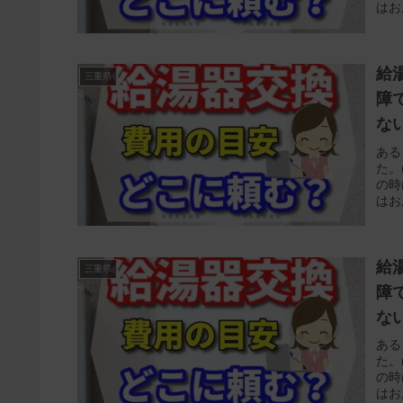
はお
給
三重県
障
な
ある
た。
の時
はお
給
三重県
障
な
ある
た。
の時
はお