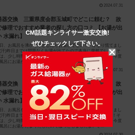
2024.07.31
湯器交換 三重県度会郡玉城町でどこに頼む？ 故
で修理でおすすめ業者の探し方の口コミ 【お湯が出
CM話題キンライサー激安交換!
い 水漏れ】
ぜひチェックして下さい。
日、お風呂を沸かそうとしたらお湯がでない！ かなり慌てまし
(汗)昨日までは問題なくお湯が出てたので本当に突然でした！そ
は、少し時間をおいて、もう一回お風呂のお湯を沸かせたら今度
風呂にお湯がたまりだしたのでほっとしましたよ。冬...
2024.07.31
湯器交換 三重県多気郡明和町でどこに頼む？ 故
で修理でおすすめ業者の探し方の口コミ 【お湯が出
い 水漏れ】
日、お風呂を沸かそうとしたらお湯がでない！ かなり慌てまし
(汗)昨日までは問題なくお湯が出てたので本当に突然でした！そ
は、少し時間をおいて、もう一回お風呂のお湯を沸かせたら今度
風呂にお湯がたまりだしたのでほっとしましたよ。冬...
2024.07.30