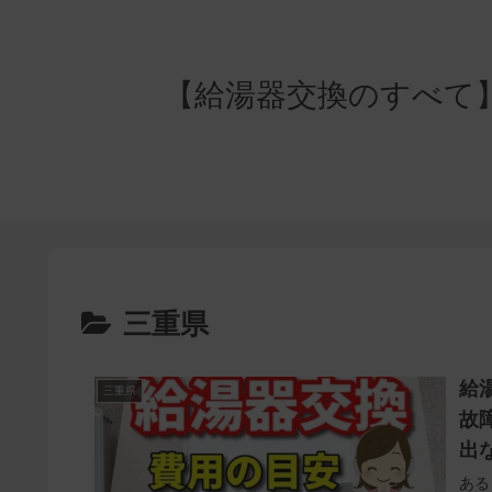
【給湯器交換のすべて】失
三重県
給
三重県
故
出
ある