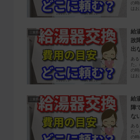
の時
はお
給
三重県
故
出
ある
た。
の時
はお
給
三重県
障
な
ある
た。
の時