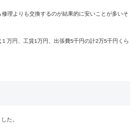
ら修理よりも交換するのが結果的に安いことが多いそ
１万円、工賃1万円、出張費5千円の計2万5千円くら
ました。