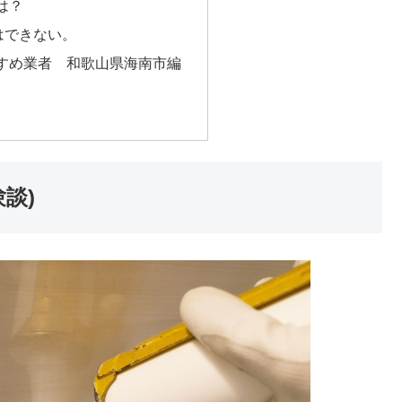
は？
はできない。
すめ業者 和歌山県海南市編
談)