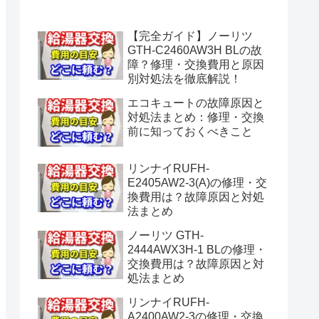
水漏れ】
【完全ガイド】ノーリツ
GTH-C2460AW3H BLの故
障？修理・交換費用と原因
別対処法を徹底解説！
エコキュートの故障原因と
対処法まとめ：修理・交換
前に知っておくべきこと
リンナイRUFH-
E2405AW2-3(A)の修理・交
換費用は？故障原因と対処
法まとめ
ノーリツ GTH-
2444AWX3H-1 BLの修理・
交換費用は？故障原因と対
処法まとめ
リンナイRUFH-
A2400AW2-3の修理・交換