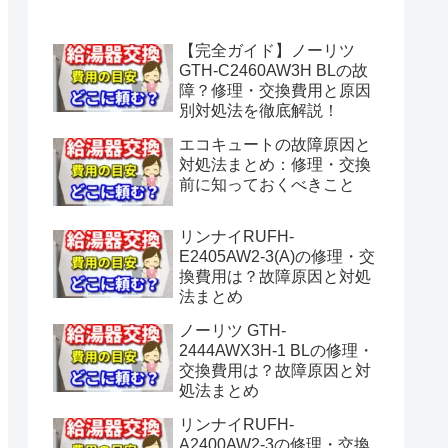
水漏れ】
【完全ガイド】ノーリツ
GTH-C2460AW3H BLの故
障？修理・交換費用と原因
別対処法を徹底解説！
エコキュートの故障原因と
対処法まとめ：修理・交換
前に知っておくべきこと
リンナイRUFH-
E2405AW2-3(A)の修理・交
換費用は？故障原因と対処
法まとめ
ノーリツ GTH-
2444AWX3H-1 BLの修理・
交換費用は？故障原因と対
処法まとめ
リンナイRUFH-
A2400AW2-3の修理・交換