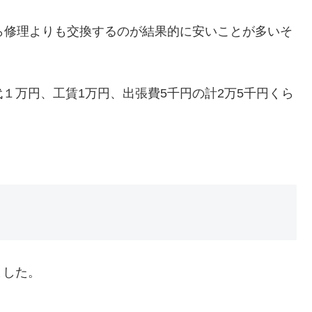
ら修理よりも交換するのが結果的に安いことが多いそ
１万円、工賃1万円、出張費5千円の計2万5千円くら
ました。