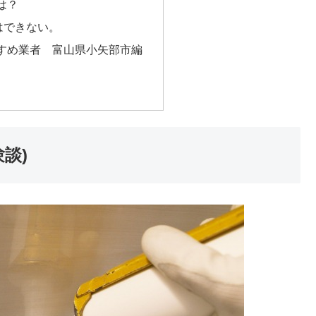
は？
はできない。
すめ業者 富山県小矢部市編
談)