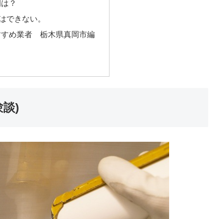
間は？
Yはできない。
すすめ業者 栃木県真岡市編
談)