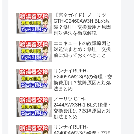
水漏れ】
【完全ガイド】ノーリツ
GTH-C2460AW3H BLの故
障？修理・交換費用と原因
別対処法を徹底解説！
エコキュートの故障原因と
対処法まとめ：修理・交換
前に知っておくべきこと
リンナイRUFH-
E2405AW2-3(A)の修理・交
換費用は？故障原因と対処
法まとめ
ノーリツ GTH-
2444AWX3H-1 BLの修理・
交換費用は？故障原因と対
処法まとめ
リンナイRUFH-
A2400AW2-3の修理・交換