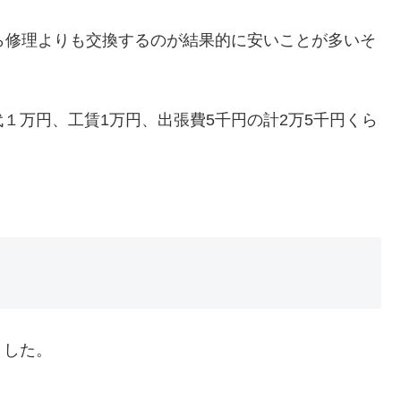
ら修理よりも交換するのが結果的に安いことが多いそ
１万円、工賃1万円、出張費5千円の計2万5千円くら
ました。