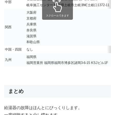
中部
岐阜施工センター 岐阜県土岐市土岐津町土岐口1372-11
大阪府
スクロールできます
京都府
兵庫県
関西
奈良県
滋賀県
和歌山県
中国・四国
なし
福岡県
九州
福岡営業所 福岡県福岡市博多区諸岡3-6-15 KSJビル1F
まとめ
給湯器の故障はほんとにびっくりします。
一度経験すると少し慣れます。