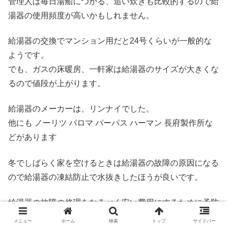
管理人は毎日湯船につかる、追い炊きも比較的するので給
湯器の使用頻度が高いかもしれません。
給湯器の交換でマンション用だと24号くらいが一般的な
ようです。
でも、ガスの床暖房、一軒家は給湯器のサイズが大きくな
るので値段が上がります。
給湯器のメーカーは、リンナイでした。
他にも ノーリツ パロマ パーパス ハーマン 長府製作所な
どがあります
冬でしばらく家を空けるときは給湯器の故障の原因になる
ので給湯器の凍結防止で水抜きしたほうが良いです。
給湯器の故障の修理をなるべく安い費用にするために予防
措置がとても大事です。
メニュー
ホーム
検索
トップ
サイドバー