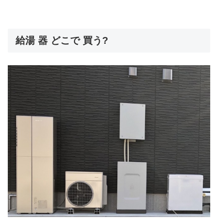
給湯 器 どこで 買う?