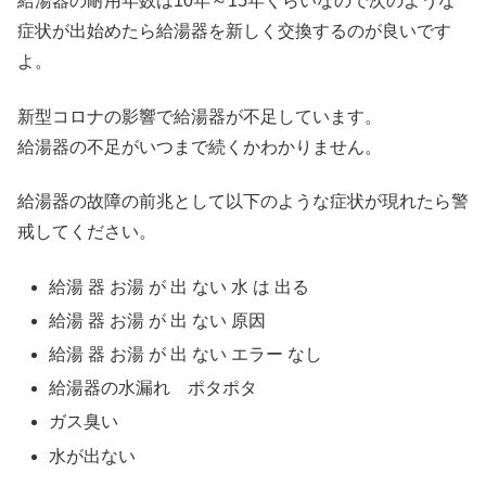
給湯器の耐用年数は10年～15年くらいなので次のような
症状が出始めたら給湯器を新しく交換するのが良いです
よ。
新型コロナの影響で給湯器が不足しています。
給湯器の不足がいつまで続くかわかりません。
給湯器の故障の前兆として以下のような症状が現れたら警
戒してください。
給湯 器 お湯 が 出 ない 水 は 出る
給湯 器 お湯 が 出 ない 原因
給湯 器 お湯 が 出 ない エラー なし
給湯器の水漏れ ポタポタ
ガス臭い
水が出ない