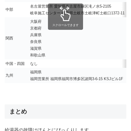
名古屋営業所 愛知県名古屋市緑区滝ノ水5-2105
中部
岐阜施工センター 岐阜県土岐市土岐津町土岐口1372-11
大阪府
スクロールできます
京都府
兵庫県
関西
奈良県
滋賀県
和歌山県
中国・四国
なし
福岡県
九州
福岡営業所 福岡県福岡市博多区諸岡3-6-15 KSJビル1F
まとめ
給湯器の故障はほんとにびっくりします。