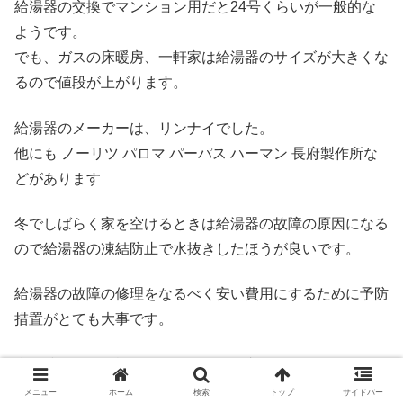
給湯器の交換でマンション用だと24号くらいが一般的な
ようです。
でも、ガスの床暖房、一軒家は給湯器のサイズが大きくな
るので値段が上がります。
給湯器のメーカーは、リンナイでした。
他にも ノーリツ パロマ パーパス ハーマン 長府製作所な
どがあります
冬でしばらく家を空けるときは給湯器の故障の原因になる
ので給湯器の凍結防止で水抜きしたほうが良いです。
給湯器の故障の修理をなるべく安い費用にするために予防
措置がとても大事です。
少し時間的に余裕があるなら給湯器交換でホームセンター
で下調べするのもおすすめです。
メニュー
ホーム
検索
トップ
サイドバー