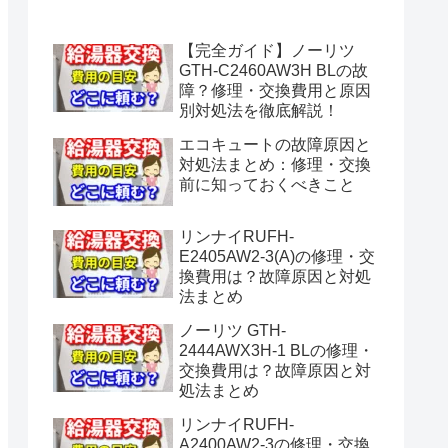
水漏れ】
【完全ガイド】ノーリツ
GTH-C2460AW3H BLの故
障？修理・交換費用と原因
別対処法を徹底解説！
エコキュートの故障原因と
対処法まとめ：修理・交換
前に知っておくべきこと
リンナイRUFH-
E2405AW2-3(A)の修理・交
換費用は？故障原因と対処
法まとめ
ノーリツ GTH-
2444AWX3H-1 BLの修理・
交換費用は？故障原因と対
処法まとめ
リンナイRUFH-
A2400AW2-3の修理・交換