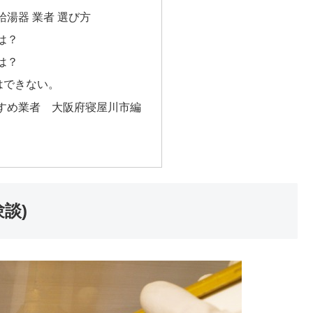
湯器 業者 選び方
は？
は？
はできない。
すめ業者 大阪府寝屋川市編
談)