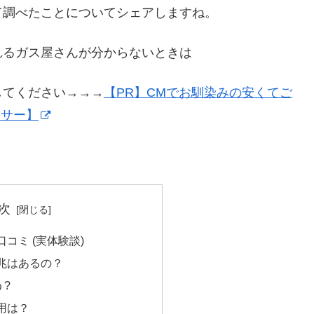
て調べたことについてシェアしますね。
れるガス屋さんが分からないときは
してください→→→
【PR】CMでお馴染みの安くてご
イサー】
次
コミ (実体験談)
兆はあるの？
う?
用は？