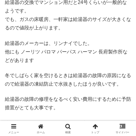
給湯器の交換でマンション用だと24号くらいが一般的な
ようです。
でも、ガスの床暖房、一軒家は給湯器のサイズが大きくな
るので値段が上がります。
給湯器のメーカーは、リンナイでした。
他にも ノーリツ パロマ パーパス ハーマン 長府製作所な
どがあります
冬でしばらく家を空けるときは給湯器の故障の原因になる
ので給湯器の凍結防止で水抜きしたほうが良いです。
給湯器の故障の修理をなるべく安い費用にするために予防
措置がとても大事です。
少し時間的に余裕があるなら給湯器交換でホームセンター
で下調べするのもおすすめです。
メニュー
ホーム
検索
トップ
サイドバー