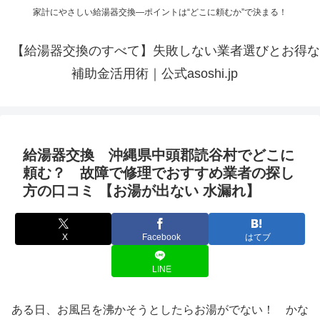
家計にやさしい給湯器交換—ポイントは“どこに頼むか”で決まる！
【給湯器交換のすべて】失敗しない業者選びとお得な
補助金活用術｜公式asoshi.jp
給湯器交換 沖縄県中頭郡読谷村でどこに
頼む？ 故障で修理でおすすめ業者の探し
方の口コミ 【お湯が出ない 水漏れ】
X
Facebook
はてブ
LINE
ある日、お風呂を沸かそうとしたらお湯がでない！ かな