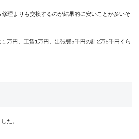
ら修理よりも交換するのが結果的に安いことが多いそ
１万円、工賃1万円、出張費5千円の計2万5千円くら
ました。