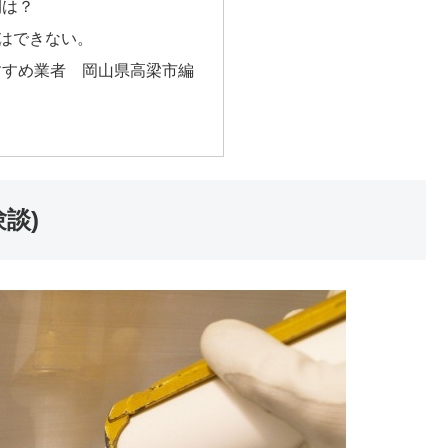
間は？
Yはできない。
すすめ業者 岡山県高梁市編
談)