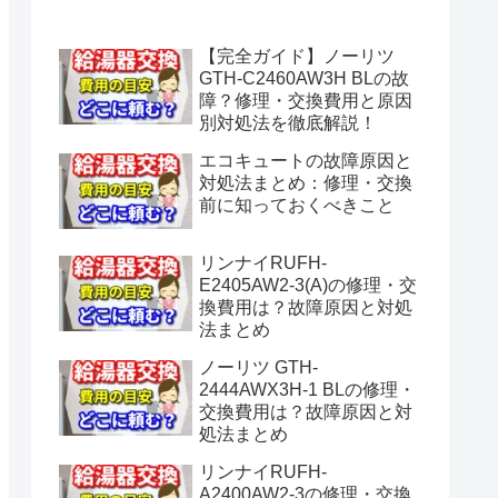
水漏れ】
【完全ガイド】ノーリツ
GTH-C2460AW3H BLの故
障？修理・交換費用と原因
別対処法を徹底解説！
エコキュートの故障原因と
対処法まとめ：修理・交換
前に知っておくべきこと
リンナイRUFH-
E2405AW2-3(A)の修理・交
換費用は？故障原因と対処
法まとめ
ノーリツ GTH-
2444AWX3H-1 BLの修理・
交換費用は？故障原因と対
処法まとめ
リンナイRUFH-
A2400AW2-3の修理・交換