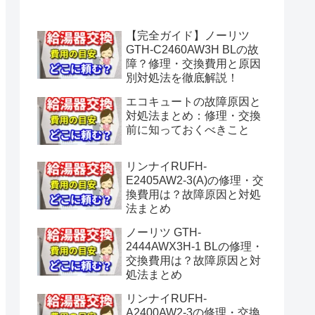
水漏れ】
【完全ガイド】ノーリツ
GTH-C2460AW3H BLの故
障？修理・交換費用と原因
別対処法を徹底解説！
エコキュートの故障原因と
対処法まとめ：修理・交換
前に知っておくべきこと
リンナイRUFH-
E2405AW2-3(A)の修理・交
換費用は？故障原因と対処
法まとめ
ノーリツ GTH-
2444AWX3H-1 BLの修理・
交換費用は？故障原因と対
処法まとめ
リンナイRUFH-
A2400AW2-3の修理・交換