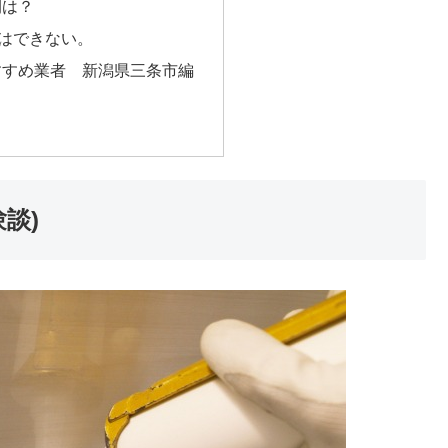
間は？
Yはできない。
すすめ業者 新潟県三条市編
談)