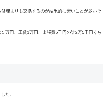
ら修理よりも交換するのが結果的に安いことが多いそ
１万円、工賃1万円、出張費5千円の計2万5千円くら
ました。