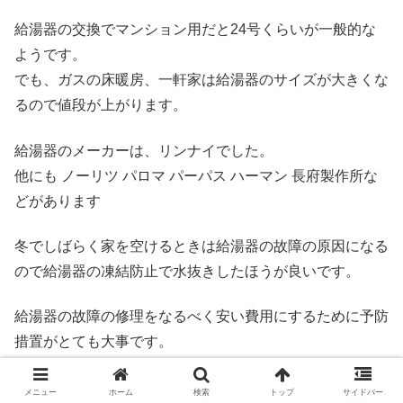
給湯器の交換でマンション用だと24号くらいが一般的な
ようです。
でも、ガスの床暖房、一軒家は給湯器のサイズが大きくな
るので値段が上がります。
給湯器のメーカーは、リンナイでした。
他にも ノーリツ パロマ パーパス ハーマン 長府製作所な
どがあります
冬でしばらく家を空けるときは給湯器の故障の原因になる
ので給湯器の凍結防止で水抜きしたほうが良いです。
給湯器の故障の修理をなるべく安い費用にするために予防
措置がとても大事です。
少し時間的に余裕があるなら給湯器交換でホームセンター
メニュー
ホーム
検索
トップ
サイドバー