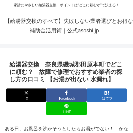
家計にやさしい給湯器交換—ポイントは“どこに頼むか”で決まる！
【給湯器交換のすべて】失敗しない業者選びとお得な
補助金活用術｜公式asoshi.jp
給湯器交換 奈良県磯城郡田原本町でどこ
に頼む？ 故障で修理でおすすめ業者の探
し方の口コミ 【お湯が出ない 水漏れ】
X
Facebook
はてブ
LINE
ある日、お風呂を沸かそうとしたらお湯がでない！ かな