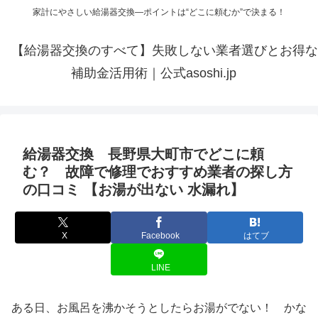
家計にやさしい給湯器交換—ポイントは“どこに頼むか”で決まる！
【給湯器交換のすべて】失敗しない業者選びとお得な
補助金活用術｜公式asoshi.jp
給湯器交換 長野県大町市でどこに頼
む？ 故障で修理でおすすめ業者の探し方
の口コミ 【お湯が出ない 水漏れ】
X
Facebook
はてブ
LINE
ある日、お風呂を沸かそうとしたらお湯がでない！ かな