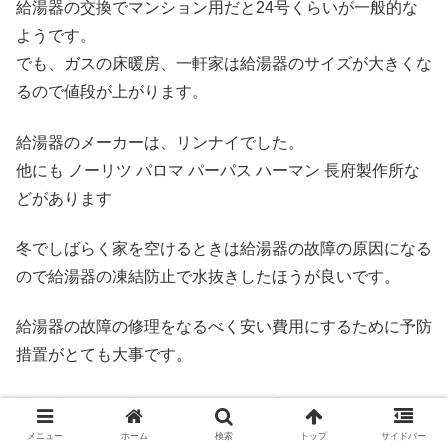
給湯器の交換でマンション用だと24号くらいが一般的な
ようです。
でも、ガスの床暖房、一軒家は給湯器のサイズが大きくな
るので値段が上がります。
給湯器のメーカーは、リンナイでした。
他にも ノーリツ パロマ パーパス ハーマン 長府製作所な
どがあります
冬でしばらく家を空けるときは給湯器の故障の原因になる
ので給湯器の凍結防止で水抜きしたほうが良いです。
給湯器の故障の修理をなるべく安い費用にするために予防
措置がとても大事です。
少し時間的に余裕があるなら給湯器交換でホームセンター
で下調べするのもおすすめです。
メニュー
ホーム
検索
トップ
サイドバー