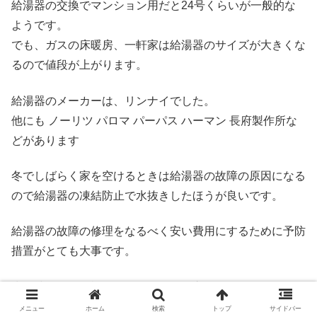
給湯器の交換でマンション用だと24号くらいが一般的な
ようです。
でも、ガスの床暖房、一軒家は給湯器のサイズが大きくな
るので値段が上がります。
給湯器のメーカーは、リンナイでした。
他にも ノーリツ パロマ パーパス ハーマン 長府製作所な
どがあります
冬でしばらく家を空けるときは給湯器の故障の原因になる
ので給湯器の凍結防止で水抜きしたほうが良いです。
給湯器の故障の修理をなるべく安い費用にするために予防
措置がとても大事です。
少し時間的に余裕があるなら給湯器交換でホームセンター
で下調べするのもおすすめです。
メニュー
ホーム
検索
トップ
サイドバー