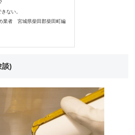
？
できない。
め業者 宮城県柴田郡柴田町編
談)