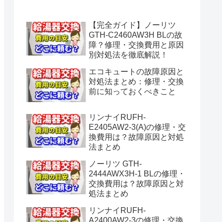
水漏れ】
【完全ガイド】ノーリツ
GTH-C2460AW3H BLの故
障？修理・交換費用と原因
別対処法を徹底解説！
エコキュートの故障原因と
対処法まとめ：修理・交換
前に知っておくべきこと
リンナイRUFH-
E2405AW2-3(A)の修理・交
換費用は？故障原因と対処
法まとめ
ノーリツ GTH-
2444AWX3H-1 BLの修理・
交換費用は？故障原因と対
処法まとめ
リンナイRUFH-
A2400AW2-3の修理・交換