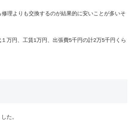
ら修理よりも交換するのが結果的に安いことが多いそ
１万円、工賃1万円、出張費5千円の計2万5千円くら
ました。